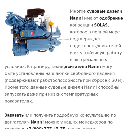
Многие
судовые дизели
Nanni
имеют
одобрение
конвенции
SOLAS
,
которое в полной мере
подтверждает
надежность двигателей
и их устойчивую работу
в экстремальных
условиях. К примеру, такие
двигатели Nanni
могут
быть установлены на шлюпки свободного падения
(поддерживают работоспособность при сбросе с 30 м).
Кроме того, данные судовые дизели Nanni способны
запускать даже при низких температурных
показателях.
Заказать
или получить подробную консультацию по
двигателям
Nanni
можно у наших менеджеров по
телефону
+7 (800) 777-43-75
или эл. почте