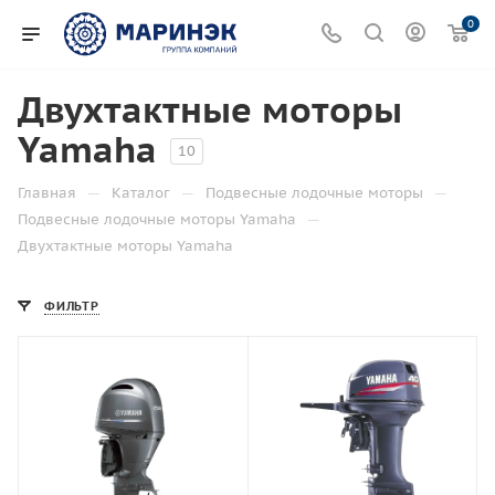
0
Двухтактные моторы
Yamaha
10
—
—
—
Главная
Каталог
Подвесные лодочные моторы
—
Подвесные лодочные моторы Yamaha
Двухтактные моторы Yamaha
ФИЛЬТР